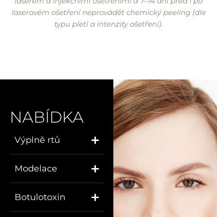
laserem a injekčními ošetřeními a 7–14 dní před i po
laserovém ošetření neprovádět chemický peeling (dle
typu pleti a intenzity ošetření).
NABÍDKA
Výplně rtů
Modelace
Botulotoxin