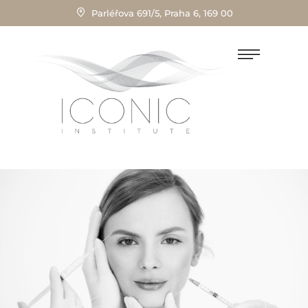
Parléřova 691/5, Praha 6, 169 00