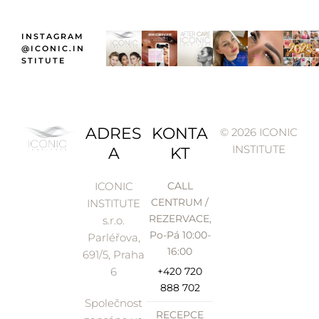
INSTAGRAM
@ICONIC.IN
STITUTE
ADRES
KONTA
© 2026 ICONIC
INSTITUTE
A
KT
ICONIC
CALL
CENTRUM /
INSTITUTE
REZERVACE,
s.r.o.
Po-Pá 10:00-
Parléřova,
16:00
691/5, Praha
6
+420 720
888 702
Společnost
RECEPCE