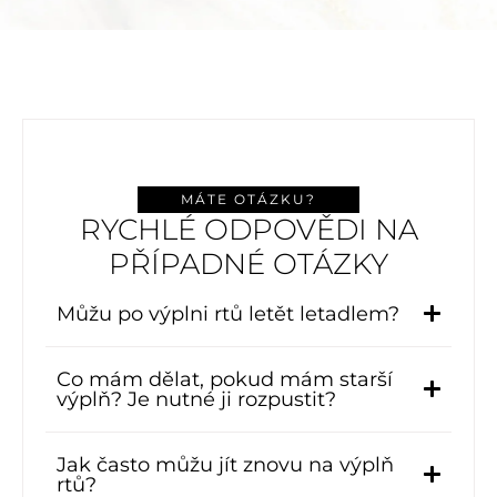
MÁTE OTÁZKU?
RYCHLÉ ODPOVĚDI NA
PŘÍPADNÉ OTÁZKY
Můžu po výplni rtů letět letadlem?
Co mám dělat, pokud mám starší
výplň? Je nutné ji rozpustit?
Jak často můžu jít znovu na výplň
rtů?