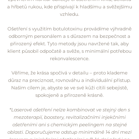
a hřbetů rukou, kde přispívají k hladšímu a svěžejšímu
vzhledu.
Ošetření s využitím botulotoxinu provádíme výhradně
odborným personálem a s důrazem na bezpečnost a
přirozený efekt. Tyto metody jsou navržené tak, aby
klient působil odpočatě a svěže, s minimální potřebou
rekonvalescence.
Věříme, že krása spočívá v detailu – proto klademe
důraz na preciznost, rovnováhu a individuální přístup.
Naším cílem je, abyste se ve své kůži cítili sebejistě,
spokojeně a přirozeně krásně.
*Laserové ošetření nelze kombinovat ve stejný den s
mezoterapií, boostery, revitalizačními injekčními
ošetřeními ani s chemickým peelingem na stejné
oblasti. Doporučujeme odstup minimálně 14 dní mezi