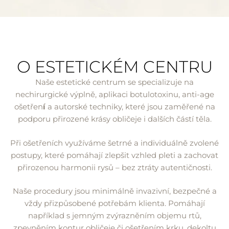
O ESTETICKÉM CENTRU
Naše estetické centrum se specializuje na
nechirurgické výplně, aplikaci botulotoxinu, anti-age
ošetřen
í
a autorské techniky, které jsou zaměřené na
podporu přirozené krásy obličeje i dalších částí těla.
Při ošetřeních využíváme šetrné a individuálně zvolené
postupy, které pomáhají zlepšit vzhled pleti a zachovat
přirozenou harmonii rysů – bez ztráty autentičnosti.
Naše procedury jsou minimálně invazivní, bezpečné a
vždy přizpůsobené potřebám klienta. Pomáhají
například s jemným zvýrazněním objemu rtů,
zpevněním kontur obličeje či ošetřením krku, dekoltu