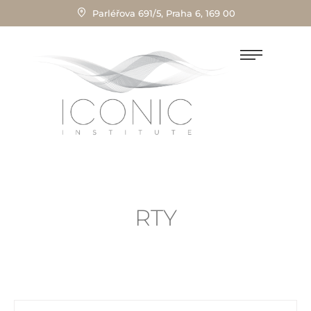
Parléřova 691/5, Praha 6, 169 00
RTY