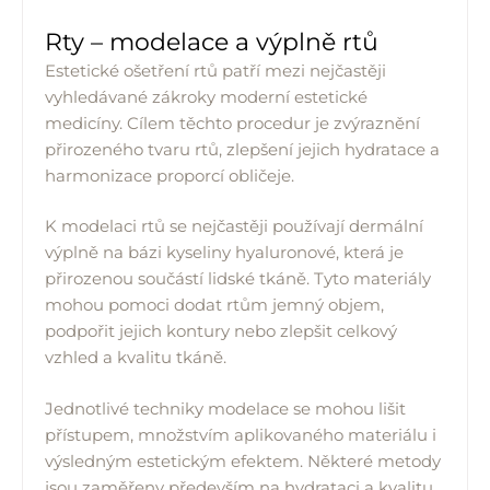
Rty – modelace a výplně rtů
Estetické ošetření rtů patří mezi nejčastěji
vyhledávané zákroky moderní estetické
medicíny. Cílem těchto procedur je zvýraznění
přirozeného tvaru rtů, zlepšení jejich hydratace a
harmonizace proporcí obličeje.
K modelaci rtů se nejčastěji používají dermální
výplně na bázi kyseliny hyaluronové, která je
přirozenou součástí lidské tkáně. Tyto materiály
mohou pomoci dodat rtům jemný objem,
podpořit jejich kontury nebo zlepšit celkový
vzhled a kvalitu tkáně.
Jednotlivé techniky modelace se mohou lišit
přístupem, množstvím aplikovaného materiálu i
výsledným estetickým efektem. Některé metody
jsou zaměřeny především na hydrataci a kvalitu