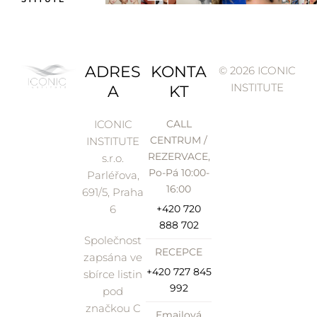
ADRES
KONTA
© 2026 ICONIC
INSTITUTE
A
KT
ICONIC
CALL
CENTRUM /
INSTITUTE
REZERVACE,
s.r.o.
Po-Pá 10:00-
Parléřova,
16:00
691/5, Praha
6
+420 720
888 702
Společnost
RECEPCE
zapsána ve
+420 727 845
sbírce listin
992
pod
značkou C
Emailová